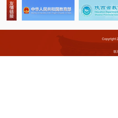
Copyright
联