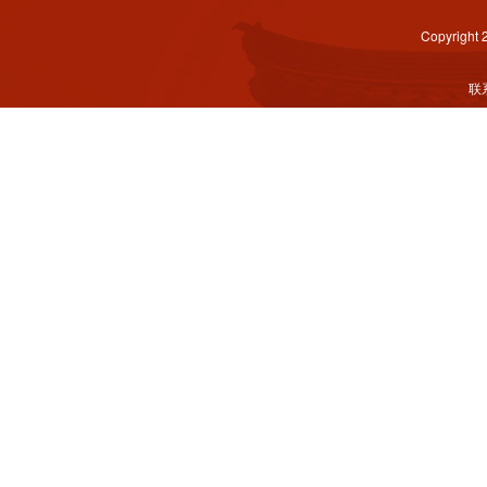
Copyright
联