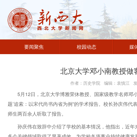
要闻聚焦
校园动态
媒
北京大学邓小南教授做客
作者：历史学院 编辑：袁慎江 发布
5月12日，北京大学博雅荣休教授、国家级教学名师邓小
题’追索：以宋代尚书内省为例”的学术报告。校长孙庆伟代
师生两百余人听取了报告。
孙庆伟在致辞中介绍了学校的基本情况，他指出，近年
多个关键领域取得了显著成效，为学校各项事业持续健康发