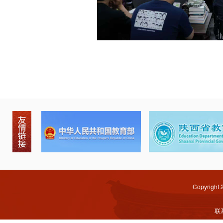
Copyright
联