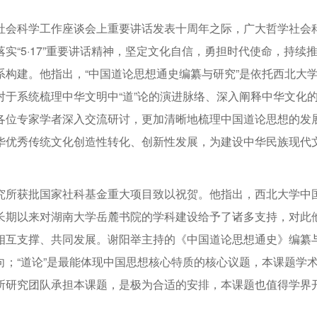
社会科学工作座谈会上重要讲话发表十周年之际，广大哲学社会
“5·17”重要讲话精神，坚定文化自信，勇担时代使命，持续
构建。他指出，“中国道论思想通史编纂与研究”是依托西北大
于系统梳理中华文明中“道”论的演进脉络、深入阐释中华文化
各位专家学者深入交流研讨，更加清晰地梳理中国道论思想的发
华优秀传统文化创造性转化、创新性发展，为建设中华民族现代
究所获批国家社科基金重大项目致以祝贺。他指出，西北大学中
长期以来对湖南大学岳麓书院的学科建设给予了诸多支持，对此
相互支撑、共同发展。谢阳举主持的《中国道论思想通史》编纂
；“道论”是最能体现中国思想核心特质的核心议题，本课题学
所研究团队承担本课题，是极为合适的安排，本课题也值得学界