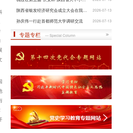
陕西省银发经济研究会成立大会在我校举行
2026-07-13
科
推
孙庆伟一行赴首都师范大学调研交流
2026-07-13
学
专题专栏
— Special Column
的
展
文
国
他
与
术
开