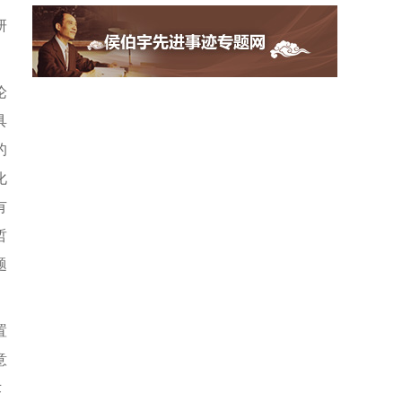
研
论
具
的
化
有
哲
题
置
意
术