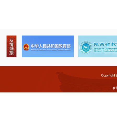
Copyright
联