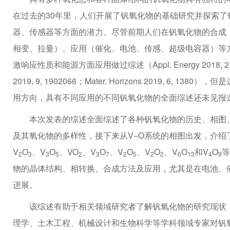
在过去的30年里，人们开展了钒氧化物的基础研究并探索
器、传感器等方面的潜力。尽管前期人们在钒氧化物的合成
相变、拉曼）、应用（催化、电池、传感、超级电容器）等
激响应性质和能源方面应用做过综述（Appl. Energy 2018, 211, 200；
2019, 9, 1902066；Mater. Horizons 2019,
用方向，具有不同应用的不同钒氧化物的全面综述还未见报
本次发表的综述全面综述了各种钒氧化物的历史、相图
及其氧化物的多样性，接下来从V−O系统的相图出发，介绍
V
O
、V
O
、VO
、V
O
、V
O
、V
O
、V
O
和V
O
等
2
3
3
5
2
3
7
2
5
2
2
6
13
4
9
物的晶体结构、相转换、合成方法及应用，尤其是在电池、
进展。
该综述有助于相关领域研究者了解钒氧化物的研究现状
理学、土木工程、机械设计和生物科学等学科领域专家对钒