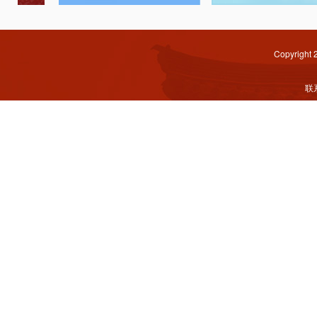
Copyright
联