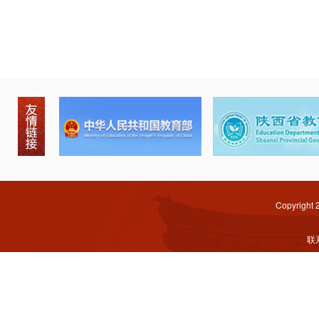
Copyright
联