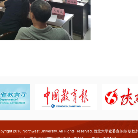
pyright 2018 Northwest University. All Rights Reserved. 西北大学党委宣传部 版