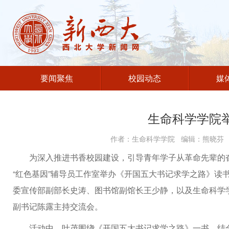
要闻聚焦
校园动态
媒
生命科学学院
作者：生命科学学院 编辑：熊晓芬 发
为深入推进书香校园建设，引导青年学子从革命先辈的奋
“红色基因”辅导员工作室举办《开国五大书记求学之路》读
委宣传部副部长史涛、图书馆副馆长王少静，以及生命科学
副书记陈露主持交流会。
活动中，叶茂围绕《开国五大书记求学之路》一书，结