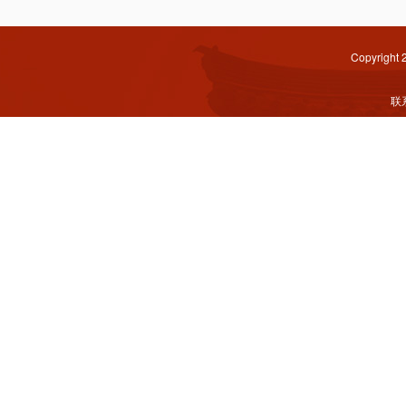
Copyright
联