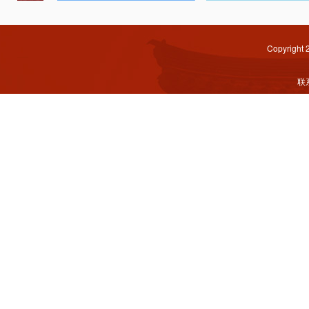
Copyright
联