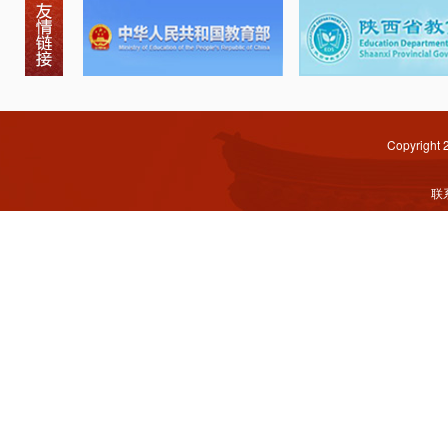
Copyright
联