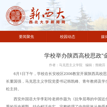
要闻聚焦
校园动态
媒
学校举办陕西高校思政“
作者：马克思主义学院 编辑：熊晓芬 发
6月1日下午，学校在长安校区2306教室开展陕西高校
长董国强，马克思主义学院党委书记韩凯峰、青年教师及学生
松主持。
西安外国语大学李彩玲老师作题为《抗争屈辱的中国近
重的历史视野，结合鲜活史实，完整梳理了中华民族从饱受