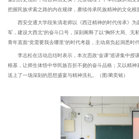
把握民族求索之路的内在规律，赓续传承民族精神的文化根
西安交通大学段朱清老师以《西迁精神的时代传承》为题
军，建设大西北”的奋斗口号，深刻阐释了以“胸怀大局、无
青年直面“党需要我去哪里”的时代考题，主动肩负起洞悉时
李志松在活动总结时表示，本次思政“金课”巡讲集中授
根基，让师生体悟中华民族百折不挠的奋斗品格；又以精神
送上了一场深刻的思想盛宴与精神洗礼。（图/蔺奕铭）