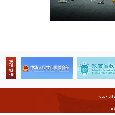
Copyright
联