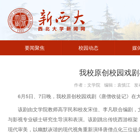
要闻聚焦
校园动态
媒
我校原创校园戏剧
作者：文学院 编辑：袁慎江 发布
6月5日、7日晚，我校原创校园戏剧《唐僧收徒记》在
该剧由文学院教师高字民和校友宋佳、李凡联合编剧，文
与影视专业硕士研究生导演和表演。该剧跳出传统西游框架
现代审美，以幽默诙谐的现代视角重新演绎唐僧点化三位徒