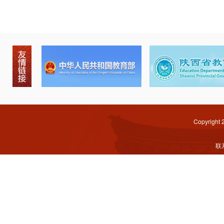
Copyright
联