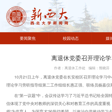
要闻聚焦
校园动态
媒
离退休党委召开理论学
作者：离退休工作处 编辑：熊晓芬 发
10月21日上午，离退休党委在长安校区召开理论学习
理论学习旁听指导组第二工作组组长惠正强、联络员杨嘉仪
在“第一议题”中，会议传达学习了习近平总书记给全国
信体现了党中央对教师的深切关心和对教育工作的高度重视
师“为党育人、为国育才”的殷切希望，以政治自觉推动学习