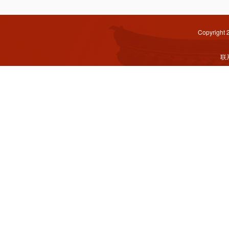
Copyright
联