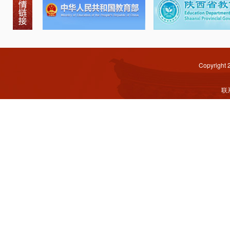
Copyright
联