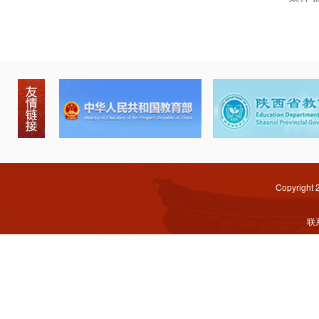
Copyright
联