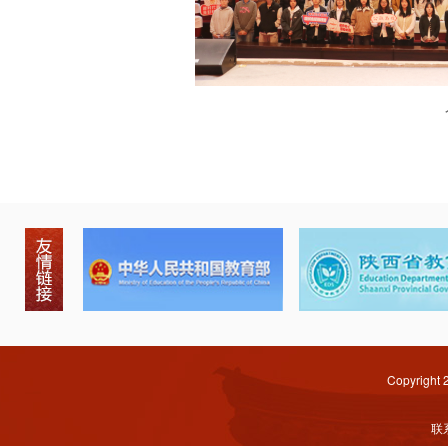
Copyright
联