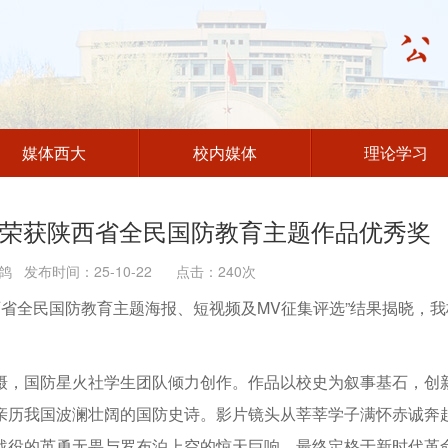
媒体西大
校内媒体
理论学习
》荣获陕西省全民国防教育主题作品优秀奖
 发布时间：25-10-22 点击：
240
次
西省全民国防教育主题海报、短视频及MV征集评选”结果揭晓，我
摄，国防星火社学生团队倾力创作。作品以校史为叙事基石，创
亲历我国波澜壮阔的国防史诗。影片镜头从莘莘学子满怀赤诚奔
战役的英勇无畏与罗布泊上空的惊天巨响，最终定格于新时代革