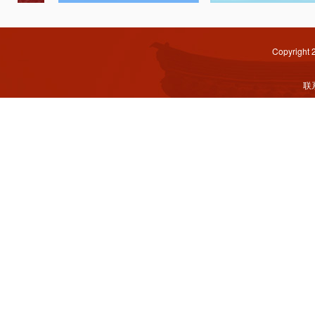
Copyright
联