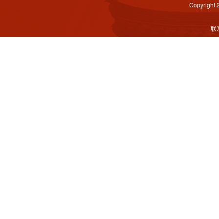
Copyright
联