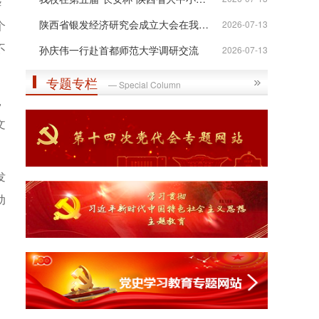
华
个
陕西省银发经济研究会成立大会在我校举行
2026-07-13
不
孙庆伟一行赴首都师范大学调研交流
2026-07-13
专题专栏
— Special Column
，
文
发
动