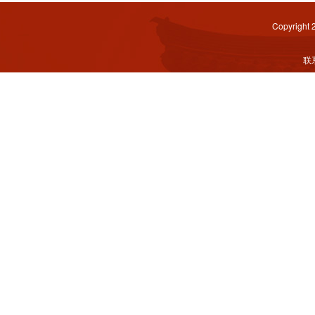
Copyright
联