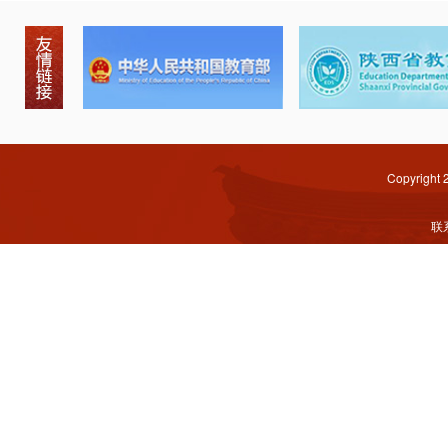
Copyright
联