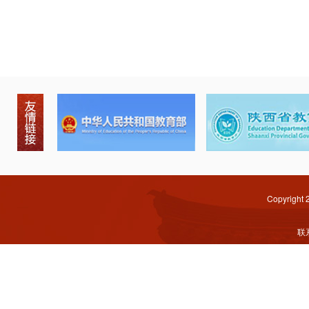
Copyright
联