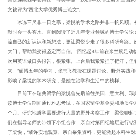
文被评为“西北大学优秀博士论文”。
冰冻三尺非一日之寒，梁悦的学术之路并非一帆风顺。
献时会一头雾水。直到阅读了近几年专业领域的博士学位论
流自己的新认识和新想法，更让梁悦少走了很多科研弯路。
大门，帮助我变得坚定而自信。”回忆起4年前在米兰腕足动
次用英语做口头报告，很紧张。上台后我紧紧捏了把汗，但
来。”硕博五年的学习，张志飞教授在课题讨论、野外实践
影响了梁悦的学术研究，是她在治学和生活中的榜样。
目前正在瑞典留学的梁悦曾先后前往美国、意大利、瑞
读博士学位期间通过雅思考试，在国家留学基金委和地质学
个月。研究地质学需要进行大量的野外考察工作，梁悦聊起
们在指导老师的带领下小组合作，亲自对第四纪地层进行钻
了梁悦，“或许实地观察、亲自采集资料，更能激起本科生对