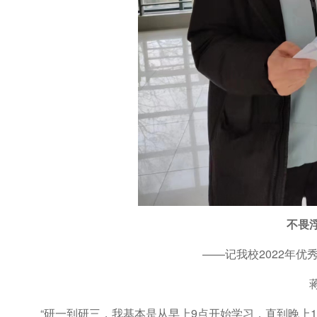
不畏
——记我校2022年优
“研一到研三，我基本是从早上9点开始学习，直到晚上