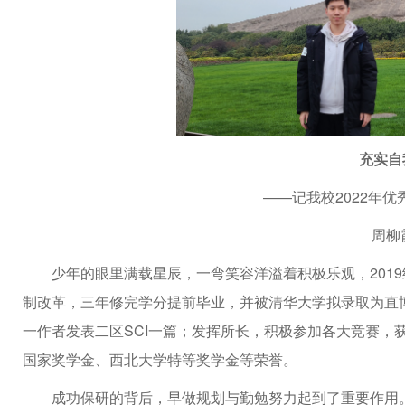
充实自
——记我校2022年
周柳
少年的眼里满载星辰，一弯笑容洋溢着积极乐观，201
制改革，三年修完学分提前毕业，并被清华大学拟录取为直
一作者发表二区SCI一篇；发挥所长，积极参加各大竞赛，
国家奖学金、西北大学特等奖学金等荣誉。
成功保研的背后，早做规划与勤勉努力起到了重要作用