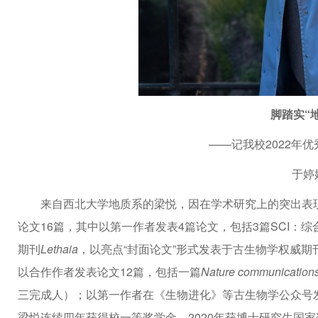
脚踏实“
——记我校2022年优
于婷
来自西北大学地质系的梁悦，因在学术研究上的突出表
论文16篇，其中以第一作者发表4篇论文，包括3篇SCI：综合
期刊
Lethaia
，以亮点“封面论文”形式发表于古生物学权威期
以合作作者发表论文12篇，包括一篇
Nature communication
三完成人）；以第一作者在《生物进化》等古生物学公众号
梁悦连续四年获得校一等奖学金，2020年获博士研究生国家