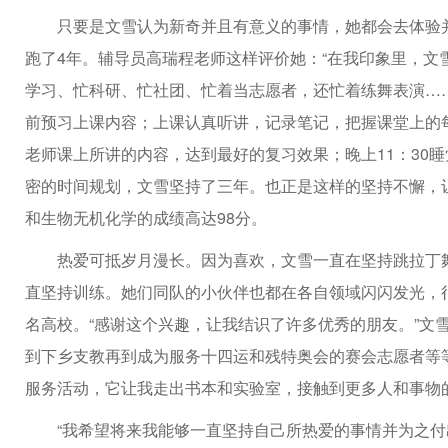
只要是文雪认为新奇并且有意义的事情，她都会去体验
跑了4年。辅导员高瑞程老师这样评价她：“在我印象里，文
学习、忙科研、忙社团、忙着当志愿者，还忙着练舞表演……
前预习上课内容；上课认真听讲，记录笔记，把握课堂上的
老师课上所讲的内容，达到最好的复习效果；晚上11：30
密的时间规划，文雪坚持了三年。也正是这样的坚持不懈，让
和生物无机化学的成绩高达98分。
热爱可抵岁月漫长。因为喜欢，文雪一直在坚持跳拉丁
直坚持训练。她们同队的小伙伴也都在各自领域闪闪发光，
名高校。“感谢这个兴趣，让我结识了许多优秀的朋友。”文
到下乡支教再到成为服务十四运和残特奥会的赛会志愿者等
服务活动，它让我走出书本和实验室，接触到更多人和事物
“我希望将来我能够一直坚持自己所热爱的事情并为之付