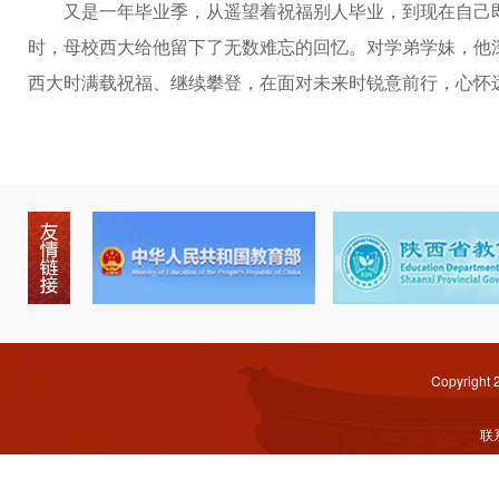
又是一年毕业季，从遥望着祝福别人毕业，到现在自己
时，母校西大给他留下了无数难忘的回忆。对学弟学妹，他
西大时满载祝福、继续攀登，在面对未来时锐意前行，心怀远
Copyright
联