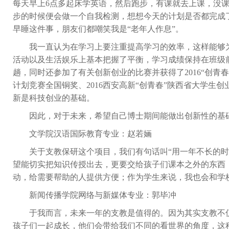
每天早上
6
点多起床学英语，然后跑步，有课就去上课，没
步的时候便会做一个自我检测，想想今天的计划是否都完成
早睡这件事，朋友们都嘲笑我是“老年人作息”。
我一直认为在学习上要注重提高学习的效率，这样能够
活动以及生活娱乐上基本把握了平衡，学习成绩保持在班级
趟，同时还参加了有关创新创业的比赛并获得了
2016
“创青
计划竞赛全国铜奖、
2016
西安高新“创青春”陕西省大学生
新是科技创业的基础。
因此，对于未来，希望自己博士期间能做出创新性的基
文学院汉语国际教育专业：赵若婳
关于支教保研这个项目，我们有句话叫“用一年不长的
望能切实把知识传授出去，更要交给孩子们课本之外的东西
动，给需要帮助的人提供方便；作为学生来说，我也会和学
新闻传播学院网络与新媒体专业：郭毕冲
于我而言，未来一年的支教是值得的。因为其实支教不
孩子们一起成长，他们会带给我们不同的看世界的角度，这