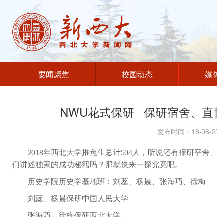
要闻聚焦
校园动态
媒
NWU花式保研 | 保研宿舍、直
发布时间：18-08
2018
年西北大学推免生总计
504
人
，听说还有保研宿舍
们讲述独家的成功秘籍吗？
那就快来一探究竟吧
。
历史学院历史学基地班：刘蕊、杨晨、张海巧、徐梅
刘蕊、杨晨保研中国人民大学
张海巧、徐梅保研西北大学