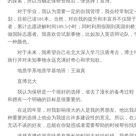
的探索，所以当确定保研资格后，便选择了直博。
对于学业，我认为需要一定的自我管理，我会经常制定
划，目前已读
181
本。当然，对自我的提升和丰富并不仅限
者，累计志愿讲解时间
189.5
小时；同时利用假期到英国剑桥
做国际志愿者。我喜欢尝试新事物，比如加入英语辩论队，
一种颜色。
对于未来，我希望自己在北大深入学习汉唐考古，博士
旅行并对未知事物永远充满好奇心和求知欲。
地质学系地质学基地班：王淑真
直博北大
我认为保研是一个很好的选择，省去了漫长的备考过程
和拥有一个明确的目标是很重要的。
在这四年里，对我影响很大的人是我的男朋友。他比我
种重要的选择上他会为我提出许多建设性的意见。所以，在
无话不谈的好友，总能在你疑惑或者需要帮助的时候帮你找
选择直博也就意味着有更长的时间去对待科研，我希望