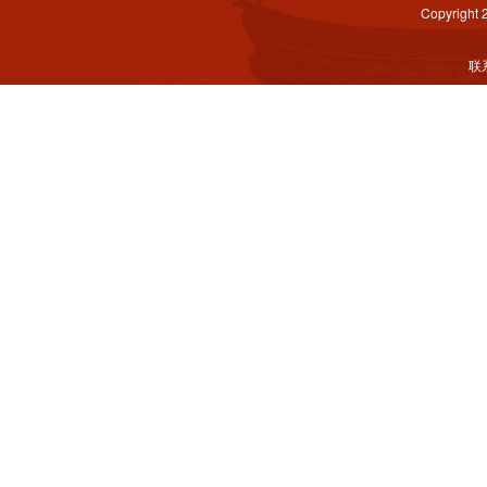
Copyright
联