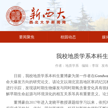
要闻聚焦
校园动态
媒
我校地质学系本科生
作者：地质学系 编辑：李琛 发布时
日前，我校地质学系本科生董博豪为第一作者在
Gondwa
命大爆发方向的研究论文。该论文以湖北宜昌地区寒武纪沉
进行示踪，发现该时期生物爆发与同时期氧含量变化具有很
解早期生命起源与环境演化的相互关系等具有重要意义。论
董博豪自
2017
年进入龙晓平教授课题组学习以来，依托