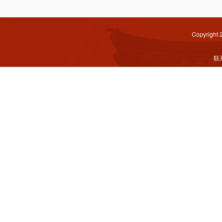
Copyright
联