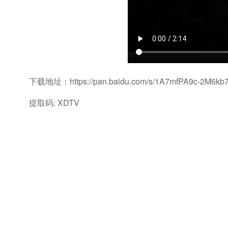
下载地址：https://pan.baidu.com/s/1A7mfPA9c-2M6k
提取码: XDTV