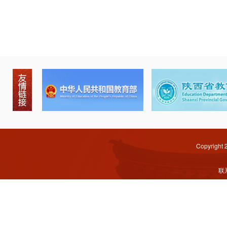
Copyright
联