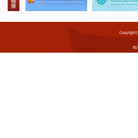
Copyright
联