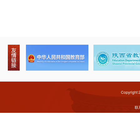
Copyright
联