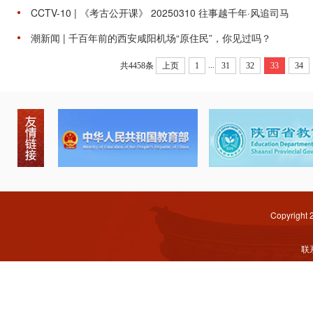
CCTV-10 | 《考古公开课》 20250310 往事越千年·风追司马
潮新闻 | 千百年前的西安咸阳机场“原住民”，你见过吗？
...
共4458条
上页
1
31
32
33
34
Copyright
联