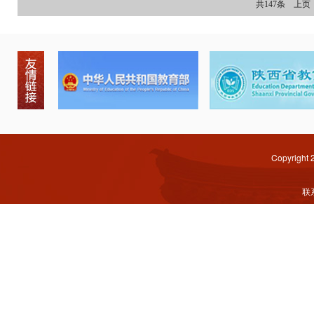
共147条
上页
Copyright
联