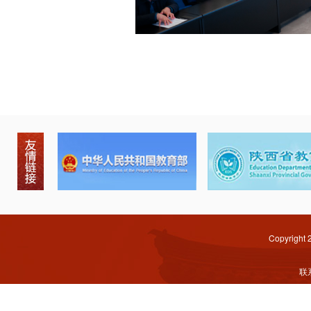
Copyright
联