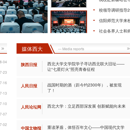
校领导调研指导2
信阳师范大学来
社会各界人士和
媒体西大
— Media reports
8-04
西北大学文学院学子寻访西北联大旧址——
陕西日报
让“七星灯火”照亮青春征程
7-23
7-16
战国时期的酒（距今约2300年），被发现
人民日报
了！
7-13
7-10
西北大学：立足西部深发展 创新赋能向未来
人民论坛网
7-07
7-02
重读茅盾，体悟百年文心——中国现代文学
中国文物报