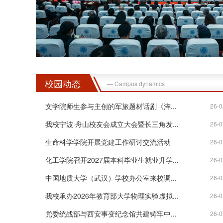
校园动态
— Campus dynamics
文学院师生参与主创的军旅题材话剧《淬...
26-0
我校宁波·舟山校友会成立大会暨长三角发...
26-0
生命科学学院开展党建工作研讨交流活动
26-0
化工学院召开2027届本科毕业生就业升学...
26-0
中国地质大学（武汉）学校办公室来校调...
26-0
我校承办2026年教育部大学物理实验虚拟...
26-0
党委统战部与西安事变纪念馆共建铸牢中...
26-0