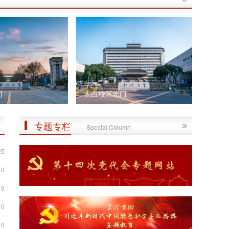
门
太白校区北门
玉兰
专题专栏
— Special Column
25
10
10
10
10