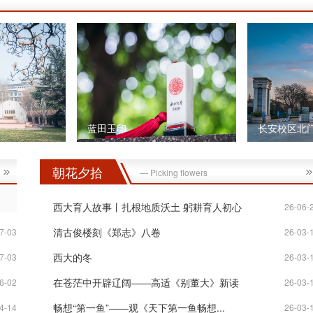
蓝田玉印
长安校区北
朝花夕拾
— Picking flowers
西大育人故事丨扎根地质沃土 躬耕育人初心
26-06-
清古俊楼刻《郑志》八卷
7-03
26-03-
西大的冬
7-03
26-03-
在苍茫中开辟辽阔——高适《别董大》新读
6-02
26-03-
畅想“第一鱼”——观《天下第一鱼畅想...
4-14
26-03-