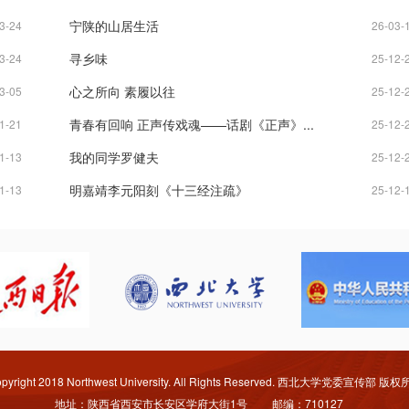
宁陕的山居生活
3-24
26-03-
寻乡味
3-24
25-12-
心之所向 素履以往
3-05
25-12-
青春有回响 正声传戏魂——话剧《正声》...
1-21
25-12-
我的同学罗健夫
1-13
25-12-
明嘉靖李元阳刻《十三经注疏》
1-13
25-12-
pyright 2018 Northwest University. All Rights Reserved. 西北大学党委宣传部 版
地址：陕西省西安市长安区学府大街1号 邮编：710127