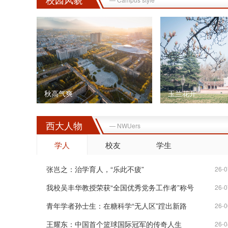
秋高气爽
玉兰花开
西大人物
— NWUers
学人
校友
学生
张岂之：治学育人，“乐此不疲”
26-0
我校吴丰华教授荣获“全国优秀党务工作者”称号
26-0
青年学者孙士生：在糖科学“无人区”蹚出新路
26-0
王耀东：中国首个篮球国际冠军的传奇人生
26-0