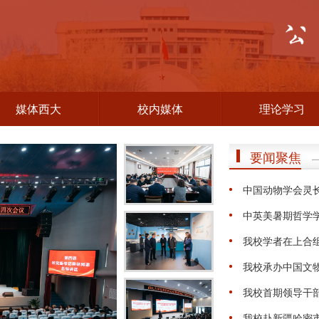
媒体西大
校内媒体
理论学习
要闻聚焦
—
中国动物学会灵
中英美暑期哲学
我校学者在上合
我校承办中国文物
我校首期领导干
我校赴新疆哈密