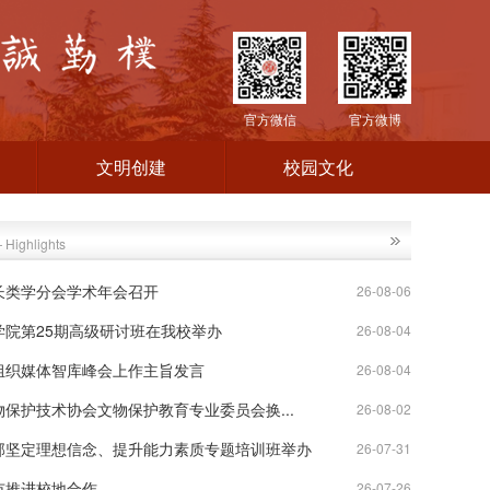
官方微信
官方微博
文明创建
校园文化
 Highlights
长类学分会学术年会召开
26-08-06
学院第25期高级研讨班在我校举办
26-08-04
组织媒体智库峰会上作主旨发言
26-08-04
保护技术协会文物保护教育专业委员会换...
26-08-02
部坚定理想信念、提升能力素质专题培训班举办
26-07-31
市推进校地合作
26-07-26