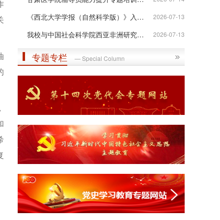
作
《西北大学学报（自然科学版）》入选“...
2026-07-13
关
我校与中国社会科学院西亚非洲研究所签...
2026-07-13
油
专题专栏
— Special Column
的
，
和
希
复