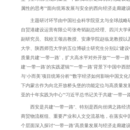
属性的思考”“面向统筹发展与安全的西向经济走廊建设
主题研讨环节由中国社会科学院亚太与全球战略
自贸港建设运营有限公司张奇韬副总经理、四川大学
副研究员、我校王颂吉教授、安康学院赵临龙教授以
大学、陕西师范大学的五位博硕士研究生分别以“建设中
质量共建‘一带一路’，扩大高水平对外开放”“‘一带一
建‘一带一路’的实践逻辑”“‘一带一路’背景下中国中
与‘小而美’项目统筹分析”“数字经济如何影响中国文化
下内蒙古作为向北开放桥头堡的功能定位与高质量发展
亚的十年实践为中心”“习近平总书记关于共建‘一带一
西安是共建“一带一路”、特别是西向丝绸之路经
商贸物流枢纽、重要产业和人文交流基地，在落实中
个层面深入探讨“一带一路”高质量发展与经济走廊建