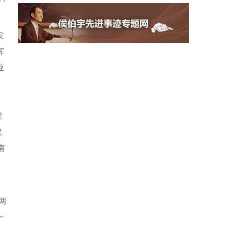
安
辉
业
高
程
议
南
、
两
一