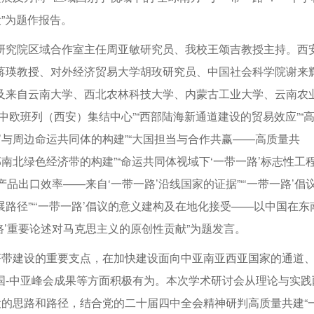
”为题作报告。
研究院区域合作室主任周亚敏研究员、我校王颂吉教授主持。西
蒋瑛教授、对外经济贸易大学胡玫研究员、中国社会科学院谢来
及来自云南大学、西北农林科技大学、内蒙古工业大学、云南农
欧班列（西安）集结中心”“西部陆海新通道建设的贸易效应”“
路’与周边命运共同体的构建”“大国担当与合作共赢——高质量共
西部南北绿色经济带的构建”“命运共同体视域下‘一带一路’标志性工
产品出口效率——来自‘一带一路’沿线国家的证据”“‘一带一路’倡
路径”“‘一带一路’倡议的意义建构及在地化接受——以中国在东
路’重要论述对马克思主义的原创性贡献”为题发言。
济带建设的重要支点，在加快建设面向中亚南亚西亚国家的通道
国-中亚峰会成果等方面积极有为。本次学术研讨会从理论与实践
设的思路和路径，结合党的二十届四中全会精神研判高质量共建“