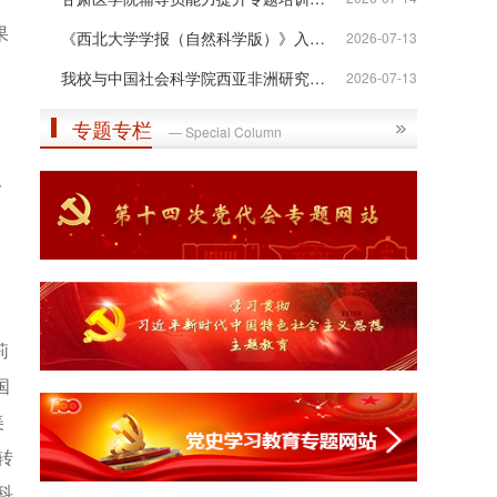
果
《西北大学学报（自然科学版）》入选“...
2026-07-13
我校与中国社会科学院西亚非洲研究所签...
2026-07-13
专题专栏
— Special Column
，
一
、
莉
国
美
转
科