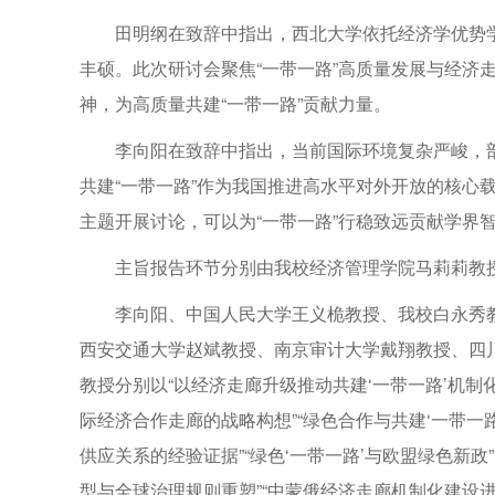
田明纲在致辞中指出，西北大学依托经济学优势
丰硕。此次研讨会聚焦“一带一路”高质量发展与经济
神，为高质量共建“一带一路”贡献力量。
李向阳在致辞中指出，当前国际环境复杂严峻，部
共建“一带一路”作为我国推进高水平对外开放的核心
主题开展讨论，可以为“一带一路”行稳致远贡献学界
主旨报告环节分别由我校经济管理学院马莉莉教
李向阳、中国人民大学王义桅教授、我校白永秀
西安交通大学赵斌教授、南京审计大学戴翔教授、四
教授分别以“以经济走廊升级推动共建‘一带一路’机制化建
际经济合作走廊的战略构想”“绿色合作与共建‘一带一
供应关系的经验证据”“绿色‘一带一路’与欧盟绿色新政”
型与全球治理规则重塑”“中蒙俄经济走廊机制化建设进展