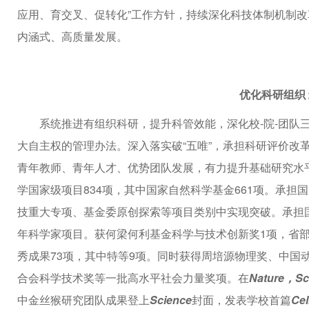
应用、育交叉、促转化”工作方针，持续深化科技体制机制
内涵式、高质量发展。
优化科研组织
系统推进有组织科研，提升科管效能，深化校-院-团队
大自主权的管理办法。深入落实破“五唯”，承担科研评价改
青年教师、青年人才、优势团队发展，有力提升基础研究水平
学国家级项目834项，其中国家自然科学基金661项。承担国家
技重大专项、基金委原创探索等项目类别中实现突破。承担国
年科学家项目。
获何梁何利基金科学与技术创新奖1项，省部
秀成果73项，其中特等9项。同时获得周培源物理奖、中国
合会科学技术奖等一批高水平社会力量奖项。在
Nature，Sc
中金丝猴研究团队成果登上
Science
封面，发表学校首篇
Cel