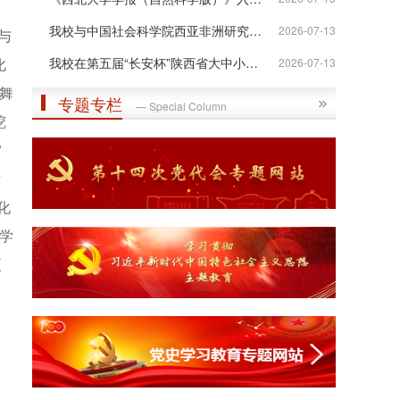
我校与中国社会科学院西亚非洲研究所签...
2026-07-13
与
化
我校在第五届“长安杯”陕西省大中小学...
2026-07-13
舞
专题专栏
— Special Column
挖
”
术
化
了学
更