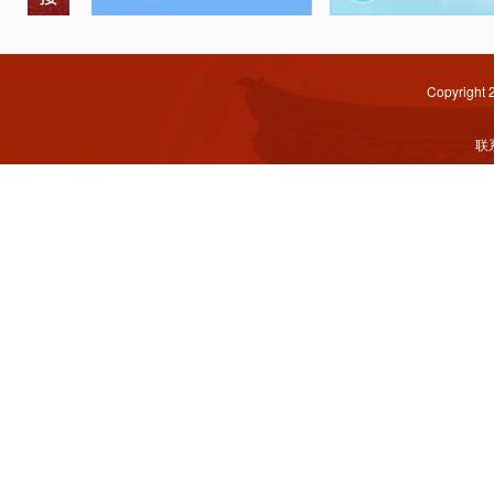
Copyright
联