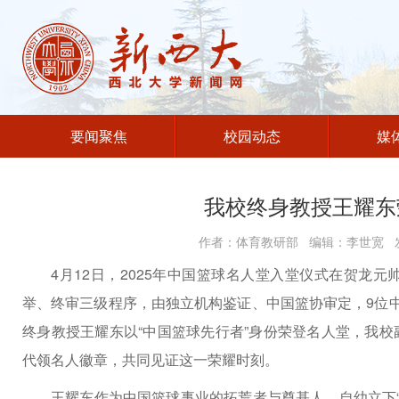
要闻聚焦
校园动态
媒
我校终身教授王耀东
作者：体育教研部 编辑：李世宽 发
4月12日，2025年中国篮球名人堂入堂仪式在贺龙
举、终审三级程序，由独立机构鉴证、中国篮协审定，9位
终身教授王耀东以“中国篮球先行者”身份荣登名人堂，我
代领名人徽章，共同见证这一荣耀时刻。
王耀东作为中国篮球事业的拓荒者与奠基人，自幼立下“