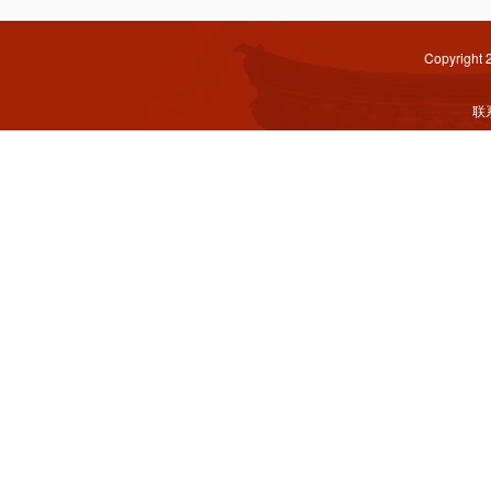
Copyright
联