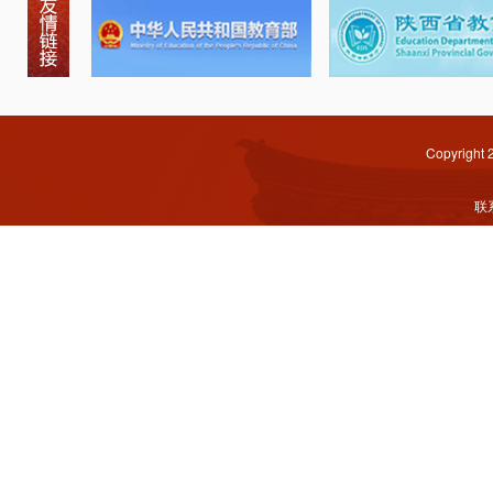
Copyright
联