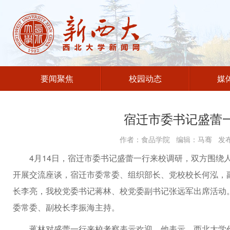
要闻聚焦
校园动态
媒
宿迁市委书记盛蕾
作者：食品学院 编辑：马骞 发布时
4月14日，宿迁市委书记盛蕾一行来校调研，双方围绕
开展交流座谈，宿迁市委常委、组织部长、党校校长何泓，
长李亮，我校党委书记蒋林、校党委副书记张远军出席活动
委常委、副校长李振海主持。
蒋林对盛蕾一行来校考察表示欢迎。他表示，西北大学作为