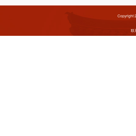
Copyright
联