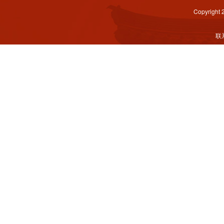
Copyright
联