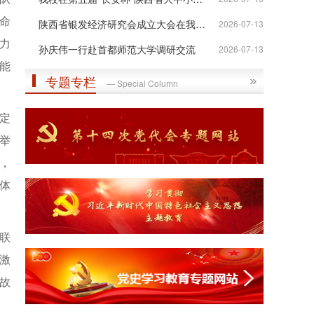
命
陕西省银发经济研究会成立大会在我校举行
2026-07-13
力
孙庆伟一行赴首都师范大学调研交流
2026-07-13
能
专题专栏
— Special Column
定
举
，
体
联
激
故