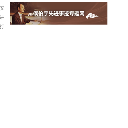
安
讲
打