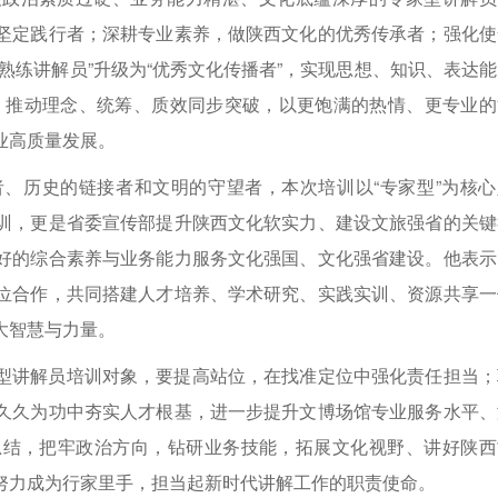
坚定践行者；深耕专业素养，做陕西文化的优秀传承者；强化使
熟练讲解员”升级为“优秀文化传播者”，实现思想、知识、表达能
”，推动理念、统筹、质效同步突破，以更饱满的热情、更专业的
业高质量发展。
、历史的链接者和文明的守望者，本次培训以“专家型”为核心
训，更是省委宣传部提升陕西文化软实力、建设文旅强省的关键
好的综合素养与业务能力服务文化强国、文化强省建设。他表示
位合作，共同搭建人才培养、学术研究、实践实训、资源共享一
大智慧与力量。
型讲解员培训对象，要提高站位，在找准定位中强化责任担当；
久久为功中夯实人才根基，进一步提升文博场馆专业服务水平、
总结，把牢政治方向，钻研业务技能，拓展文化视野、讲好陕西
努力成为行家里手，担当起新时代讲解工作的职责使命。