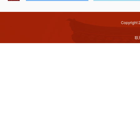
Copyright
联