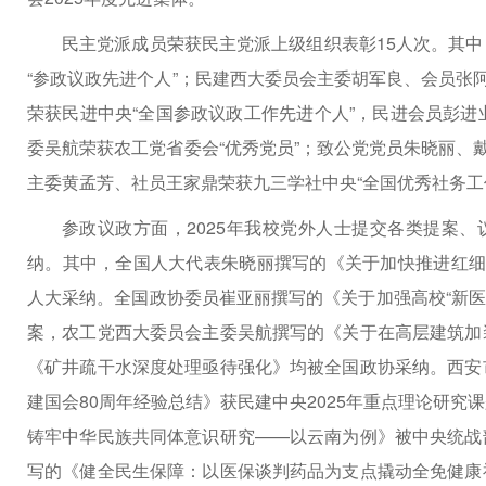
民主党派成员荣获民主党派上级组织表彰15人次。其
“参政议政先进个人”；民建西大委员会主委胡军良、会员张
荣获民进中央“全国参政议政工作先进个人”，民进会员彭进业
委吴航荣获农工党省委会“优秀党员”；致公党党员朱晓丽、
主委黄孟芳、社员王家鼎荣获九三学社中央“全国优秀社务工
参政议政方面，2025年我校党外人士提交各类提案、
纳。其中，全国人大代表朱晓丽撰写的《关于加快推进红细
人大采纳。全国政协委员崔亚丽撰写的《关于加强高校“新医
案，农工党西大委员会主委吴航撰写的《关于在高层建筑加
《矿井疏干水深度处理亟待强化》均被全国政协采纳。西安
建国会80周年经验总结》获民建中央2025年重点理论研
铸牢中华民族共同体意识研究——以云南为例》被中央统战
写的《健全民生保障：以医保谈判药品为支点撬动全免健康