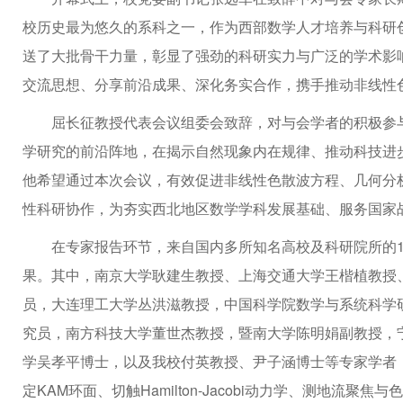
校历史最为悠久的系科之一，作为西部数学人才培养与科研
送了大批骨干力量，彰显了强劲的科研实力与广泛的学术影
交流思想、分享前沿成果、深化务实合作，携手推动非线性
屈长征教授代表会议组委会致辞，对与会学者的积极参
学研究的前沿阵地，在揭示自然现象内在规律、推动科技进
他希望通过本次会议，有效促进非线性色散波方程、几何分
性科研协作，为夯实西北地区数学学科发展基础、服务国家
在专家报告环节，来自国内多所知名高校及科研院所的
果。其中，南京大学耿建生教授、上海交通大学王楷植教授
员，大连理工大学丛洪滋教授，中国科学院数学与系统科学
究员，南方科技大学董世杰教授，暨南大学陈明娟副教授，
学吴孝平博士，以及我校付英教授、尹子涵博士等专家学者，分
定KAM环面、切触Hamilton-Jacobi动力学、测地流聚焦与