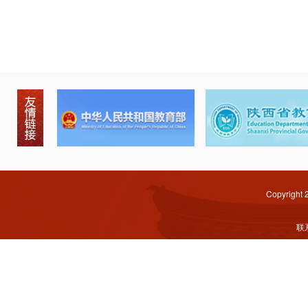
Copyright
联