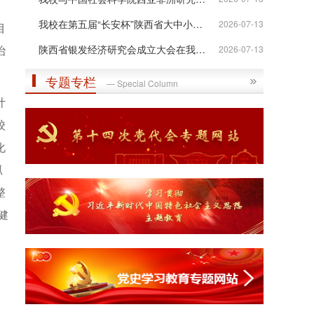
我校在第五届“长安杯”陕西省大中小学...
2026-07-13
目
治
陕西省银发经济研究会成立大会在我校举行
2026-07-13
专题专栏
— Special Column
计
校
化
抓
整
健