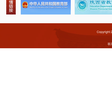
Copyright
联