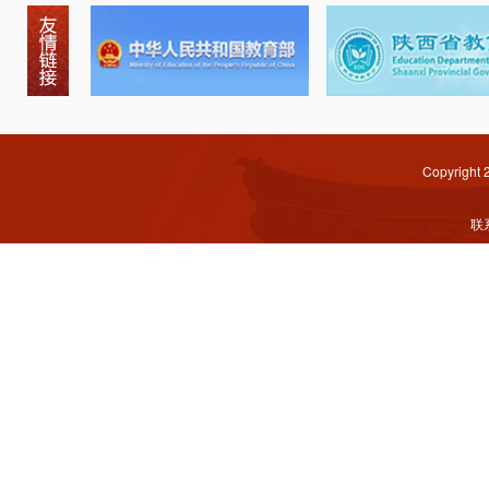
Copyright
联