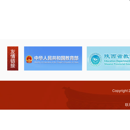
Copyright
联