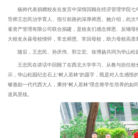
杨帅代表捐赠校友在发言中深情回顾在经济管理学院七
导师王忠民治学育人、指引前路的深厚师恩。她介绍，此次华山
雀资产管理有限公司联合捐建，是校友们感念师恩、反哺母
大校友永葆母校情怀，常念师恩、常回母校，助力母校高质
随后，王忠民、孙庆伟、郭立宏、徐博扬共同为华山松
王忠民在讲话中回顾了在西北大学学习、从教与担任校长
示，华山松园纪念石上“树人若林”的题字，既是对人生感悟
够激励一代代西大人，秉持“树人若林”理念将学生培养的如
道风景线。